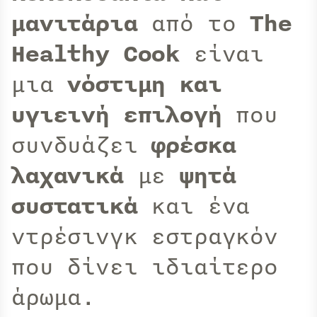
μανιτάρια
από το
The
Healthy Cook
είναι
μια
νόστιμη και
υγιεινή επιλογή
που
συνδυάζει
φρέσκα
λαχανικά
με
ψητά
συστατικά
και ένα
ντρέσινγκ εστραγκόν
που δίνει ιδιαίτερο
άρωμα.