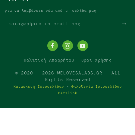
για να λαμβάνετε νέα από τη σελίδα μας
Πολιτική Απορρήτου
Όροι Χρήσης
© 2020 -
2026
WELOVESALADS.GR - All
Rights Reserved
Κατασκευή Ιστοσελίδας
-
Φιλοξενία Ιστοσελίδας
Dazzlink