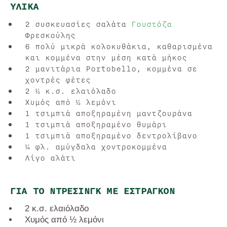
ΥΛΙΚΆ
2 συσκευασίες σαλάτα
Γουστόζα
Φρεσκούλης
6 πολύ μικρά κολοκυθάκια, καθαρισμένα
και κομμένα στην μέση κατά μήκος
2 μανιτάρια Portobello, κομμένα σε
χοντρές φέτες
2 ½ κ.σ. ελαιόλαδο
Χυμός από ½ λεμόνι
1 τσιμπιά αποξηραμένη μαντζουράνα
1 τσιμπιά αποξηραμένο θυμάρι
1 τσιμπιά αποξηραμένο δεντρολίβανο
¼ φλ. αμύγδαλα χοντροκομμένα
Λίγο αλάτι
ΓΙΑ ΤΟ ΝΤΡΈΣΙΝΓΚ ΜΕ ΕΣΤΡΑΓΚΌΝ
2 κ.σ. ελαιόλαδο
Χυμός από ½ λεμόνι