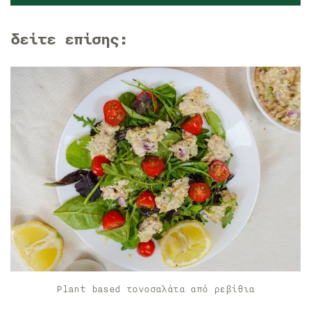
δείτε επίσης:
Plant based τονοσαλάτα από ρεβίθια